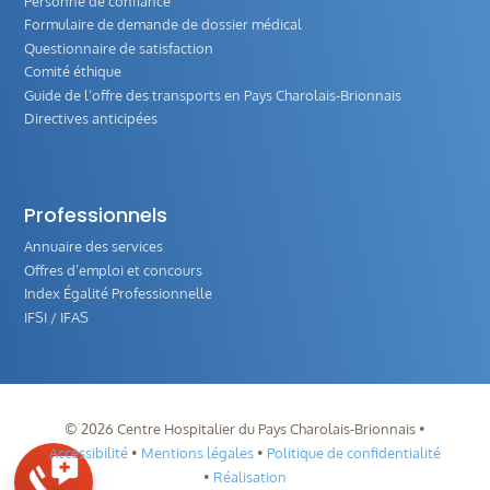
Personne de confiance
Formulaire de demande de dossier médical
Questionnaire de satisfaction
Comité éthique
Guide de l‘offre des transports en Pays Charolais-Brionnais
Directives anticipées
Professionnels
Annuaire des services
Offres d’emploi et concours
Index Égalité Professionnelle
IFSI / IFAS
©
2026
Centre Hospitalier du Pays Charolais-Brionnais •
Accessibilité
•
Mentions légales
•
Politique de confidentialité
•
Réalisation