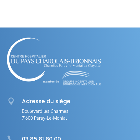

Adresse du siège
Boulevard les Charmes
71600 Paray-Le-Monial

03 85 81 80 00