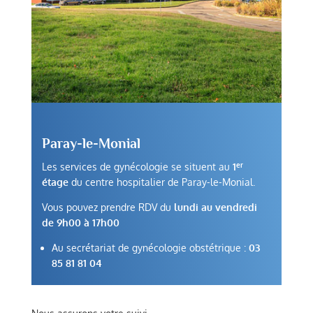
Paray-le-Monial
er
Les services de gynécologie se situent au
1
étage
du centre hospitalier de Paray-le-Monial.
Vous pouvez prendre RDV du
lundi au vendredi
de 9h00 à 17h00
Au secrétariat de gynécologie obstétrique :
03
85 81 81 04