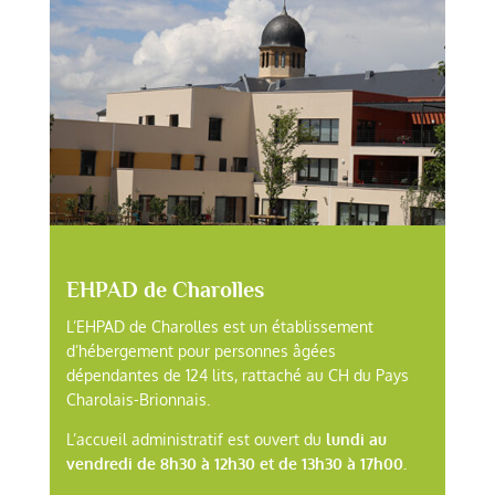
EHPAD de Charolles
L’EHPAD de Charolles est un établissement
d’hébergement pour personnes âgées
dépendantes de 124 lits, rattaché au CH du Pays
Charolais-Brionnais.
L’accueil administratif est ouvert du
lundi au
vendredi de 8h30 à 12h30 et de 13h30 à 17h00.