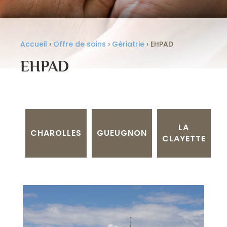
Accueil
›
Offre de soins
›
Gériatrie
›
EHPAD
EHPAD
LA
CHAROLLES
GUEUGNON
CLAYETTE