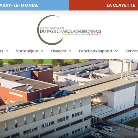
ARAY-LE-MONIAL
LA CLAYETTE
ns
Votre séjour
Usagers
Fonctions support
Servic