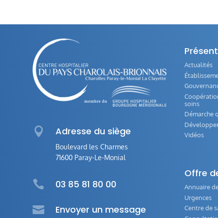
Présent
Actualités
Établissem
Gouvernance
Coopération
soins
Démarche q
Développe

Adresse du siège
Vidéos
Boulevard les Charmes
71600 Paray-Le-Monial
Offre d

03 85 81 80 00
Annuaire de
Urgences

Envoyer un message
Centre de s