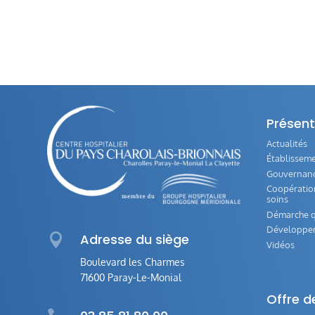
Présent
Actualités
Établissem
Gouvernance
Coopération
soins
Démarche q
Développe

Adresse du siège
Vidéos
Boulevard les Charmes
71600 Paray-Le-Monial
Offre d