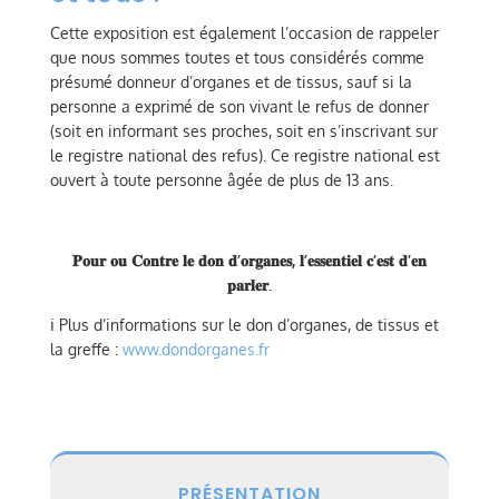
Cette exposition est également l’occasion de rappeler
que nous sommes toutes et tous considérés comme
présumé donneur d’organes et de tissus, sauf si la
personne a exprimé de son vivant le refus de donner
(soit en informant ses proches, soit en s’inscrivant sur
le registre national des refus). Ce registre national est
ouvert à toute personne âgée de plus de 13 ans.
𝐏𝐨𝐮𝐫 𝐨𝐮 𝐂𝐨𝐧𝐭𝐫𝐞 𝐥𝐞 𝐝𝐨𝐧 𝐝’𝐨𝐫𝐠𝐚𝐧𝐞𝐬, 𝐥’𝐞𝐬𝐬𝐞𝐧𝐭𝐢𝐞𝐥 𝐜’𝐞𝐬𝐭 𝐝’𝐞𝐧
𝐩𝐚𝐫𝐥𝐞𝐫.
ℹ️ Plus d’informations sur le don d’organes, de tissus et
la greffe :
www.dondorganes.fr
PRÉSENTATION