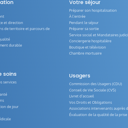
ation
Votre séjour
Préparer son hospitalisation
ent
À l’entrée
 et direction
Pendant le séjour
s de territoire et parcours de
Préparer sa sortie
Service social et Mandataires judici
ualité
Conciergerie hospitalière
ment durable
Boutique et télévision
Chambre mortuaire
e soins
Usagers
s services
Commission des Usagers (CDU)
Conseil de Vie Sociale (CVS)
anté
Livret d’accueil
ons
Vos Droits et Obligations
tion de jour
Associations intervenants auprès d
Évaluation de la qualité de la pris
dicale