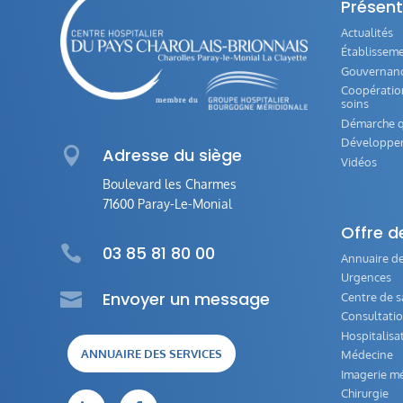
Présent
Actualités
Établissem
Gouvernance
Coopération
soins
Démarche q
Développe

Adresse du siège
Vidéos
Boulevard les Charmes
71600 Paray-Le-Monial
Offre d

03 85 81 80 00
Annuaire de
Urgences

Envoyer un message
Centre de s
Consultati
Hospitalisa
ANNUAIRE DES SERVICES
Médecine
Imagerie mé
Chirurgie