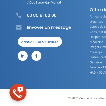
71600 Paray-Le-Monial
Offre d

03 85 81 80 00
Annuaire de
Urgences

Envoyer un message
Centre de s
Consultati
Hospitalisa
ANNUAIRE DES SERVICES
Médecine
Imagerie mé
Chirurgie


Plateau tec
Gériatrie
Femme – Mè
HAD / SSIA
©
2026
Centre Hospitalier 