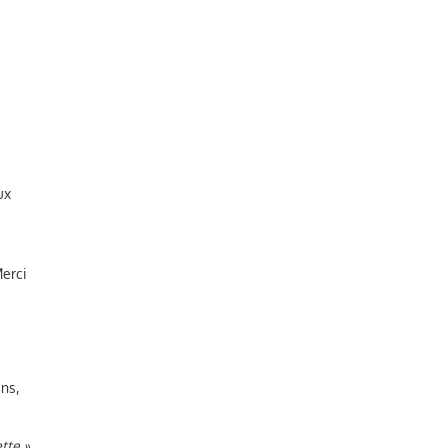
ux
Merci
ns,
tte »