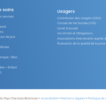
e soins
Usagers
s services
Commission des Usagers (CDU)
Conseil de Vie Sociale (CVS)
anté
Livret d’accueil
ons
Vos Droits et Obligations
tion de jour
Associations intervenants auprès d
Évaluation de la qualité de la pris
dicale
hnique / Bloc
re – Enfant
D
du Pays Charolais-Brionnais •
Accessibilité
•
Mentions légales
•
Politique de 