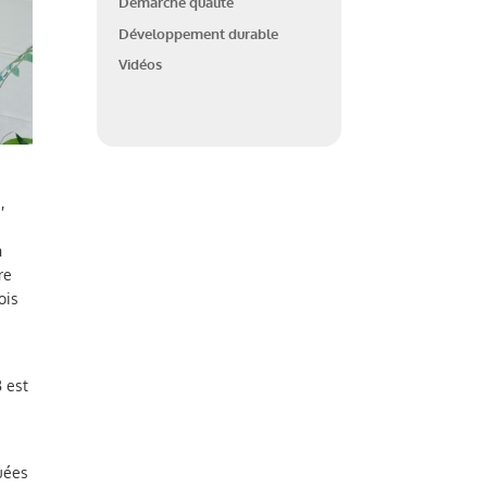
Démarche qualité
Développement durable
Vidéos
,
n
re
ois
B est
e
quées