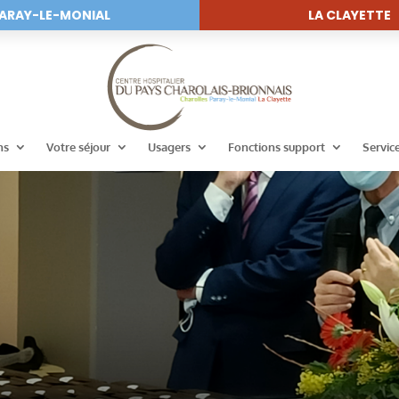
ARAY-LE-MONIAL
LA CLAYETTE
ns
Votre séjour
Usagers
Fonctions support
Servic