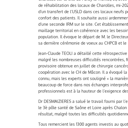
de réhabilitation des locaux de Charolles, mi-20
d’un transfert de l’USLD dans ces locaux neufs p
confort des patients. Il souhaite aussi ardemmen
d’une seconde IRM sur le site. Cet établissement
maillage territorial en cohérence avec les besoi
population. Il évoque le départ de M. le Directeu
sa dernière cérémonie de voeux au CHPCB et le r
Jean-Claude TEOLI a détaillé cette rétrospective
malgré les nombreuses difficultés rencontrées, f
provisoire obtenue en juillet de chirurgie canc
coopération avec le CH de Mâcon. Il a évoqué la v
connu, mais les experts ont souligné « la manièr
beaucoup de force dans nos échanges interprofes
professionnels est à la hauteur de l’exigence de
Dr DESMAIZIERES a salué le travail fourni par l
le 3è pôle santé de Saône et Loire après Chalon
résultat, malgré toutes les difficultés quotidie
Tous remercient les 1300 agents investis au quot