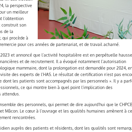
24, la perspective
our un meilleur
t l’obtention
 construit son
ns de la
r, qui procède à
emercie pour ces années de partenariat, et de travail acharné.
 2023 et annoncé que l’activité hospitalière est en perpétuelle hausse
inancières et de recrutement. Il a évoqué notamment l’autorisation
érologique mammaire, dont la prolongation est demandée pour 2024, e
isite des experts de l’HAS. Le résultat de certification n’est pas enco
e dont les patients sont accompagnés par les personnels ». Il y a parf
sionnels, ce qui montre bien à quel point l’implication des
s attendus.
’ensemble des personnels, qui permet de dire aujourd’hui que le CHPC
 et Mâcon. Le cœur à l’ouvrage et les qualités humaines amènent à c
nnement rencontrées.
idien auprès des patients et résidents, dont les qualités sont remar