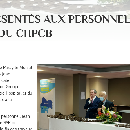
ÉSENTÉS AUX PERSONNE
 DU CHPCB
e Paray le Monial
o-Jean
icale
r du Groupe
re Hospitalier du
ux à la
u personnel, Jean
de SSR de
la fin des travaux