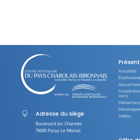
Présent
Actualités
Établissem
Gouvernance
Coopération
soins
Démarche q
Développe

Adresse du siège
Vidéos
Boulevard les Charmes
71600 Paray-Le-Monial