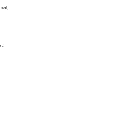
meil,
6 à